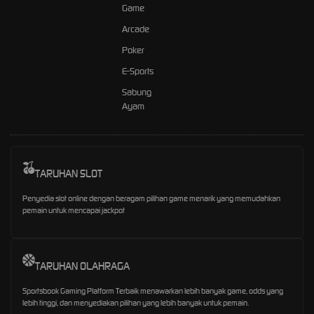
Game
Arcade
Poker
E-Sports
Sabung
Ayam
TARUHAN SLOT
Penyedia slot online dengan beragam pilihan game menarik yang memudahkan
pemain untuk mencapai jackpot
TARUHAN OLAHRAGA
Sportsbook Gaming Platform Terbaik menawarkan lebih banyak game, odds yang
lebih tinggi, dan menyediakan pilihan yang lebih banyak untuk pemain.