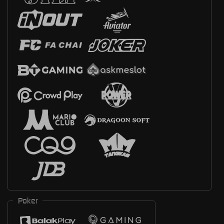
Poker