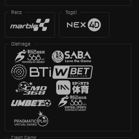
Race
Togel
Olahraga
Crash Game