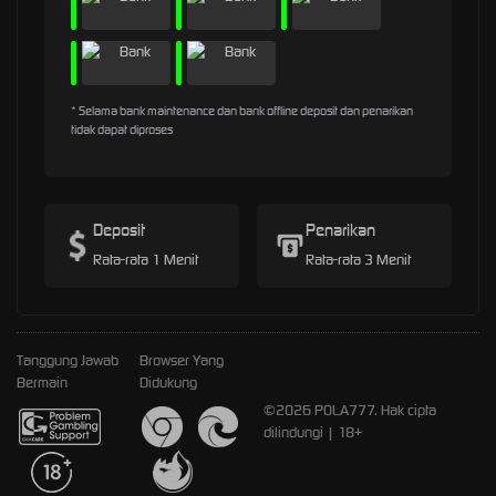
* Selama bank maintenance dan bank offline deposit dan penarikan
tidak dapat diproses
Deposit
Penarikan
Rata-rata 1 Menit
Rata-rata 3 Menit
Tanggung Jawab
Browser Yang
Bermain
Didukung
©2026 POLA777. Hak cipta
dilindungi | 18+