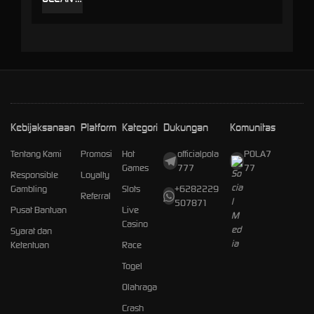
Kebijaksanaan
Platform
Kategori
Dukungan
Komunitas
Tentang Kami
Promosi
Hot
officialpola
POLA7
Games
777
77
Responsible
Loyalty
Gambling
Slots
+6282229
Referral
507871
Pusat Bantuan
Live
Casino
Syarat dan
Ketentuan
Race
Togel
Olahraga
Crash