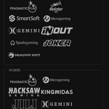
Arcade