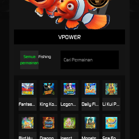
VPOWER
Semua
Fishing
permainan
Fantasy Unicorn
King Kong’s Rampage
Legendary Panda
Daily Fishing
Li Kui Pi Yu
Bird Hunter
Dragon Storm
Insect Paradise
Monster Awaken plus
Sea Food Paradise II Plus