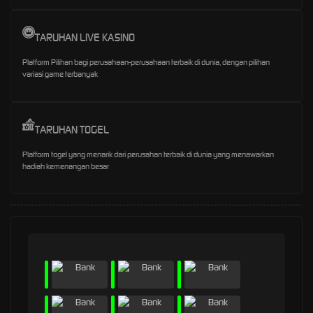
TARUHAN LIVE KASINO
Platform Pilihan bagi perusahaan-perusahaan terbaik di dunia, dengan pilihan
variasi game terbanyak
TARUHAN TOGEL
Platform togel yang menarik dari perusahan terbaik di dunia yang menawarkan
hadiah kemenangan besar