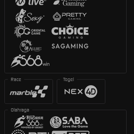
Race
Togel
Olahraga