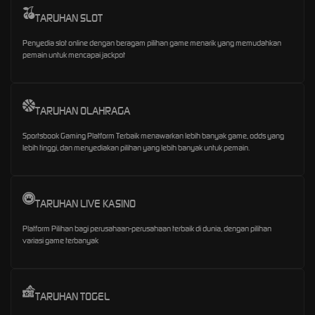
TARUHAN SLOT
Penyedia slot online dengan beragam pilihan game menarik yang memudahkan
pemain untuk mencapai jackpot
TARUHAN OLAHRAGA
Sportsbook Gaming Platform Terbaik menawarkan lebih banyak game, odds yang
lebih tinggi, dan menyediakan pilihan yang lebih banyak untuk pemain.
TARUHAN LIVE KASINO
Platform Pilihan bagi perusahaan-perusahaan terbaik di dunia, dengan pilihan
variasi game terbanyak
TARUHAN TOGEL