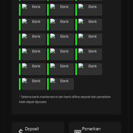
* Selama bank maintenance dan bank offline deposit dan penarikan
tidak dapat diproses
Deposit
Penarikan