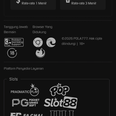
Rata-rata 1 Menit
Rata-rata 3 Menit
Tanggung Jawab
Browser Yang
Bermain
Didukung
©2026 POLA777. Hak cipta
dilindungi | 18+
Platform Penyedia Layanan
Slots