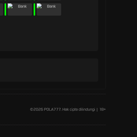
©2026 POLA777. Hak cipta dilindungi | 18+