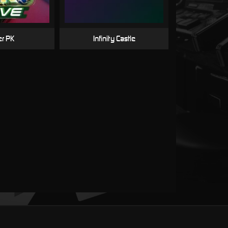
r PK
Infinity Castle