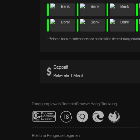
* Selama bank maintenance dan bank offline deposit dan penarik
Deposit
Rata-rata 1 Menit
Tanggung Jawab Bermain
Browser Yang Didukung
Platform Penyedia Layanan