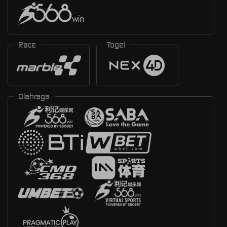
Race
Togel
Olahraga