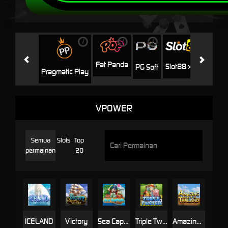
i
i
i
i
i
Facha
Fat Panda
Slot88 x PP
PG Soft
Pragmatic Play
VPOWER
Semua
Slots
Top
permainan
20
ICELAND
Victory
Sea Captain
Triple Twister
Amazing Thailand