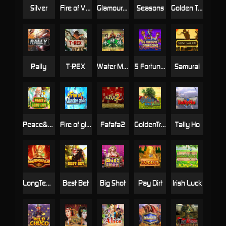
Silver
Fire of Villa Street
Glamourous World
Seasons
Golden Tour
Rally
T-REX
Water Margin
5 Fortune Dragon
Samurai
Peace&Long Life
Fire of glacier gold
Fafafa2
GoldenTree
Tally Ho
LongTengHuXiao2
Best Bet
Big Shot
Pay Dirt
Irish Luck