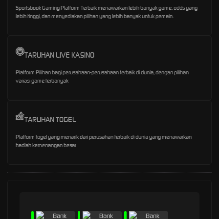
Sportsbook Gaming Platform Terbaik menawarkan lebih banyak game, odds yang
lebih tinggi, dan menyediakan pilihan yang lebih banyak untuk pemain.
TARUHAN LIVE KASINO
Platform Pilihan bagi perusahaan-perusahaan terbaik di dunia, dengan pilihan
variasi game terbanyak
TARUHAN TOGEL
Platform togel yang menarik dari perusahan terbaik di dunia yang menawarkan
hadiah kemenangan besar