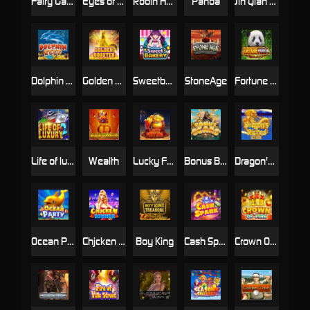
Fairy Garden
Eyes of Fortune
Robin Hood
Panda
Jin Qian Wa
Dolphin Reef
Golden Rooster
Sweetbakery
StoneAge
Fortune Panda
Life of luxury II
Wealth
Lucky Fortune
Bonus Bears
Dragon's Riches
Ocean Party
Chjcken Djnner
Boy King
Cash Spark
Crown Of Fire