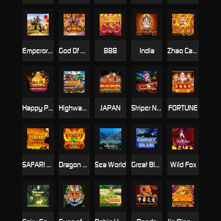
Emperor Gate
God Of Wealth
888
India
Zhao Cai Jin Bao
Happy Prosperous
Highway King
JAPAN
Striper Night
FORTUNE
SAFARI Heat
Dragon Gold
Sea World
Great Blue
Wild Fox