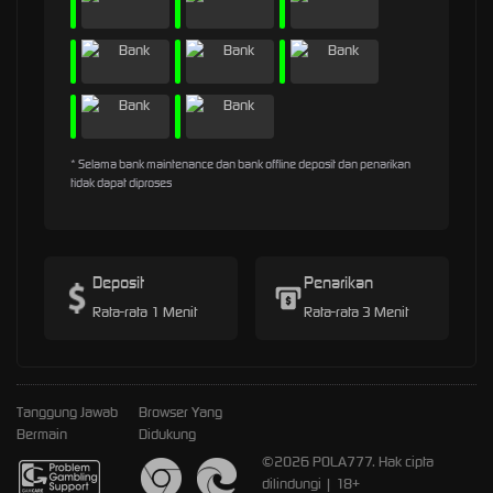
* Selama bank maintenance dan bank offline deposit dan penarikan
tidak dapat diproses
Deposit
Penarikan
Rata-rata 1 Menit
Rata-rata 3 Menit
Tanggung Jawab
Browser Yang
Bermain
Didukung
©2026 POLA777. Hak cipta
dilindungi | 18+