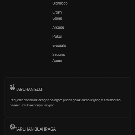
Olahraga
Crash
Game
Arcade
Poker
E-Sports
Sabung
Ayam
TARUHAN SLOT
Penyedia slot online dengan beragam pilihan game menarik yang memudahkan
pemain untuk mencapai jackpot
TARUHAN OLAHRAGA